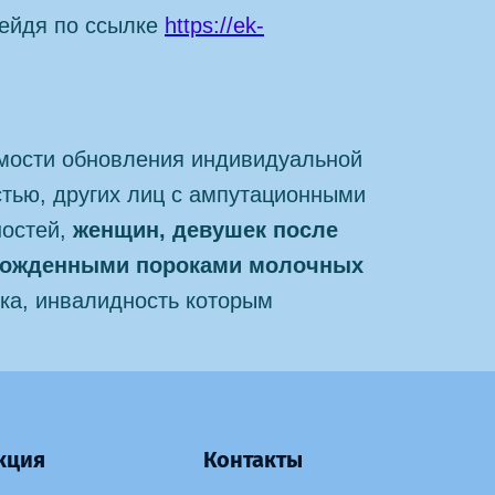
ейдя по ссылке
https://ek-
имости обновления индивидуальной
стью, других лиц с ампутационными
ностей,
женщин, девушек после
 врожденными пороками молочных
ка, инвалидность которым
кция
Контакты