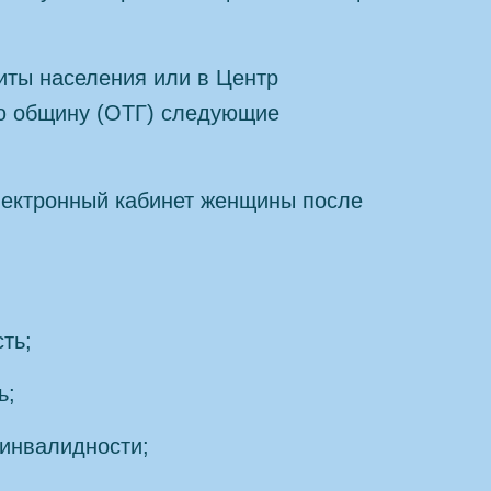
иты населения или в Центр
ю общину (ОТГ) следующие
лектронный кабинет женщины после
ть;
ь;
инвалидности;